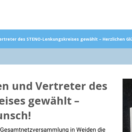
ertreter des STENO-Lenkungskreises gewählt – Herzlichen G
en und Vertreter des
ises gewählt –
unsch!
 Gesamtnetzversammlung in Weiden die