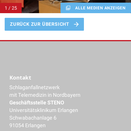
ALLE MEDIEN ANZEIGEN
ZURÜCK ZUR ÜBERSICHT
Kontakt
Schlaganfallnetzwerk
mit Telemedizin in Nordbayern
Geschäftsstelle STENO
Universitätsklinikum Erlangen
Schwabachanlage 6
91054 Erlangen